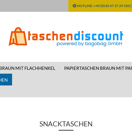
HOTLINE: +49 (0)30 47 37 29 100 
Sprache ausw
Währung aus
 BRAUN MIT FLACHHENKEL
PAPIERTASCHEN BRAUN MIT PA
Lieferland
HEN
SNACKTASCHEN