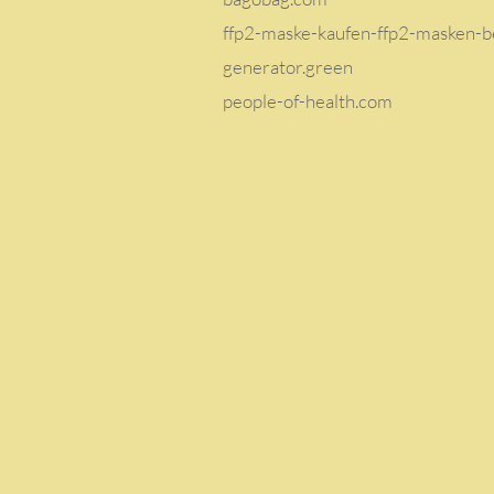
ffp2-maske-kaufen-ffp2-masken-be
generator.green
people-of-health.com