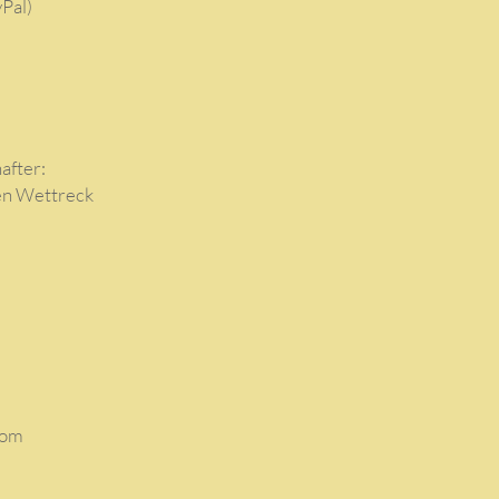
Pal)
after:
en Wettreck
com