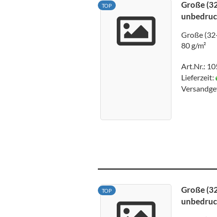
Große (32
TOP
unbedruck
Große (32+
80 g/m²
Art.Nr.: 1
Lieferzeit:
Versandge
Große (32
TOP
unbedruck