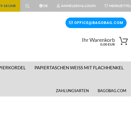
| 9-18 UHR
DE
ANMELDEN & LOGIN
MERKZETTEL
ählen
OFFICE@BAGOBAG.COM
Ihr Warenkorb
wählen
0,00 EUR
PIERKORDEL
PAPIERTASCHEN WEISS MIT FLACHHENKEL
ZAHLUNGSARTEN
BAGOBAG.COM