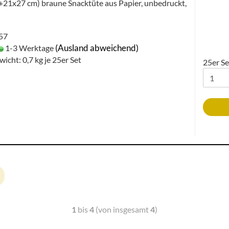
21x27 cm) braune Snacktüte aus Papier, unbedruckt,
057
(Ausland abweichend)
1-3 Werktage
wicht:
0,7
kg je 25er Set
25er Se
1
bis
4
(von insgesamt
4
)