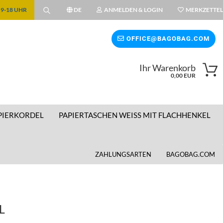
| 9-18 UHR
DE
ANMELDEN & LOGIN
MERKZETTEL
ählen
OFFICE@BAGOBAG.COM
Ihr Warenkorb
wählen
0,00 EUR
PIERKORDEL
PAPIERTASCHEN WEISS MIT FLACHHENKEL
ZAHLUNGSARTEN
BAGOBAG.COM