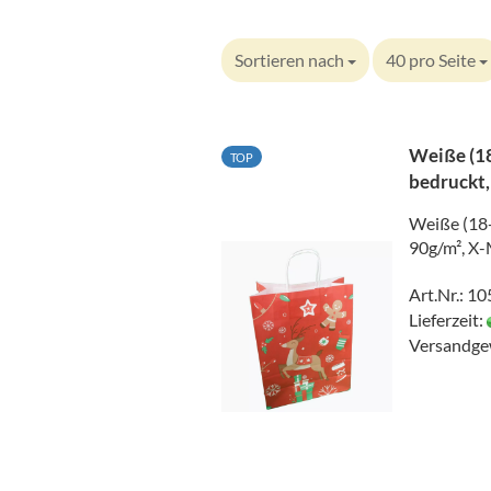
Sortieren nach
40 pro Seite
Weiße (18
TOP
bedruckt,
Weiße (18+
90g/m², X
Art.Nr.: 1
Lieferzeit:
Versandge