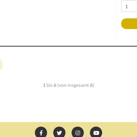
1
bis
6
(von insgesamt
6
)