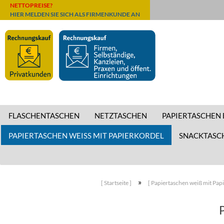
NETTOPREISE?
HIER MELDEN SIE SICH ALS FIRMENKUNDE AN
FLASCHENTASCHEN
NETZTASCHEN
PAPIERTASCHEN
PAPIERTASCHEN WEISS MIT PAPIERKORDEL
SNACKTASC
»
[ Startseite ]
[ Papiertaschen weiß mit Papi