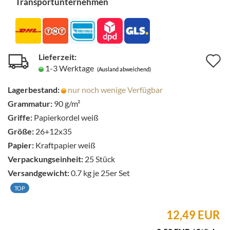
Transportunternehmen
Lieferzeit:
A
1-3 Werktage
(Ausland abweichend)
d
Lagerbestand:
nur noch wenige Verfügbar
M
Grammatur:
90 g/m²
Griffe:
Papierkordel weiß
Größe:
26+12x35
Papier:
Kraftpapier weiß
Verpackungseinheit:
25 Stück
Versandgewicht:
0.7
kg je 25er Set
TOP
12,49 EUR