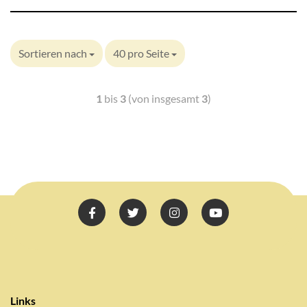
Sortieren nach
40 pro Seite
1
bis
3
(von insgesamt
3
)
Links