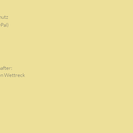
hutz
Pal)
after:
en Wettreck