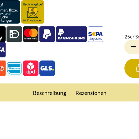
25er S
25er
Set
Beschreibung
Rezensionen