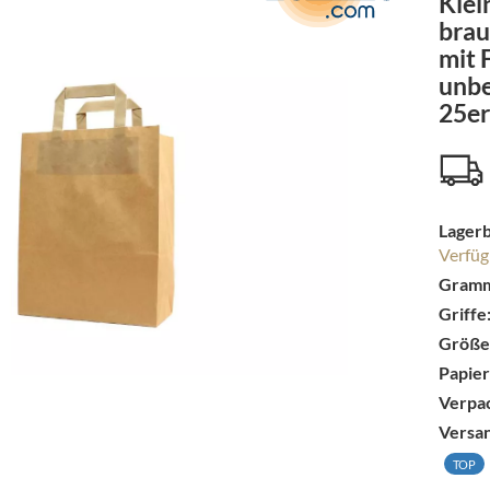
Klei
brau
mit 
unbe
25er
Lagerb
Verfüg
Gramm
Griffe
Größe
Papier
Verpac
Versa
TOP