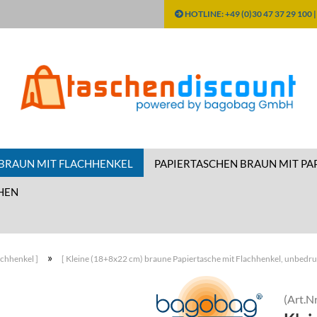
HOTLINE: +49 (0)30 47 37 29 100 
Sprache ausw
Währung aus
 BRAUN MIT FLACHHENKEL
PAPIERTASCHEN BRAUN MIT PA
Lieferland
HEN
»
achhenkel ]
[ Kleine (18+8x22 cm) braune Papiertasche mit Flachhenkel, unbedruc
(Art.Nr