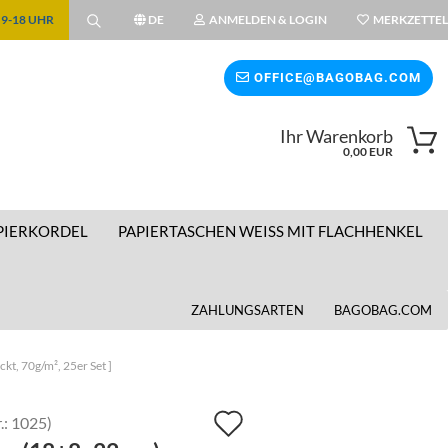
| 9-18 UHR
DE
ANMELDEN & LOGIN
MERKZETTEL
ählen
OFFICE@BAGOBAG.COM
Ihr Warenkorb
wählen
0,00 EUR
PIERKORDEL
PAPIERTASCHEN WEISS MIT FLACHHENKEL
ZAHLUNGSARTEN
BAGOBAG.COM
kt, 70g/m², 25er Set ]
Auf
.:
1025
)