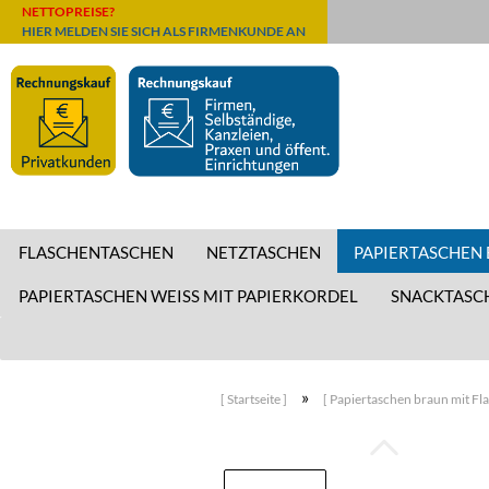
NETTOPREISE?
HIER MELDEN SIE SICH ALS FIRMENKUNDE AN
FLASCHENTASCHEN
NETZTASCHEN
PAPIERTASCHEN
PAPIERTASCHEN WEISS MIT PAPIERKORDEL
SNACKTASC
»
[ Startseite ]
[ Papiertaschen braun mit Fl