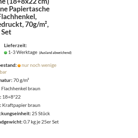
ne (18+8x22 cm)
den
ne Papiertasche
Merkzettel
Flachhenkel,
druckt, 70g/m²,
 Set
Lieferzeit:
1-3 Werktage
(Ausland abweichend)
estand:
nur noch wenige
bar
atur:
70 g/m²
:
Flachhenkel braun
:
18+8*22
:
Kraftpapier braun
kungseinheit:
25 Stück
ndgewicht:
0.7
kg je 25er Set