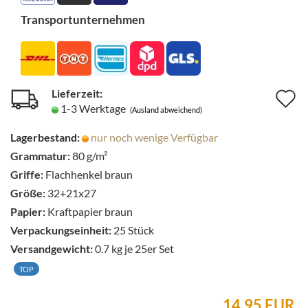
Transportunternehmen
Lieferzeit:
A
1-3 Werktage
(Ausland abweichend)
d
Lagerbestand:
nur noch wenige Verfügbar
M
Grammatur:
80 g/m²
Griffe:
Flachhenkel braun
Größe:
32+21x27
Papier:
Kraftpapier braun
Verpackungseinheit:
25 Stück
Versandgewicht:
0.7
kg je 25er Set
TOP
14,95 EUR