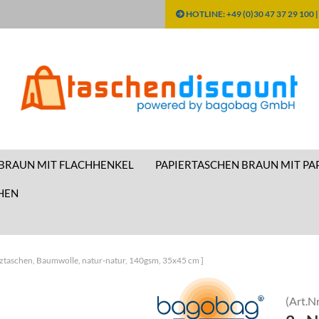
HOTLINE: +49 (0)30 47 37 29 100 
Sprache ausw
Währung aus
 BRAUN MIT FLACHHENKEL
PAPIERTASCHEN BRAUN MIT PA
Lieferland
HEN
tztaschen, Baumwolle, natur-natur, 140gsm, 35x45 cm ]
(Art.Nr