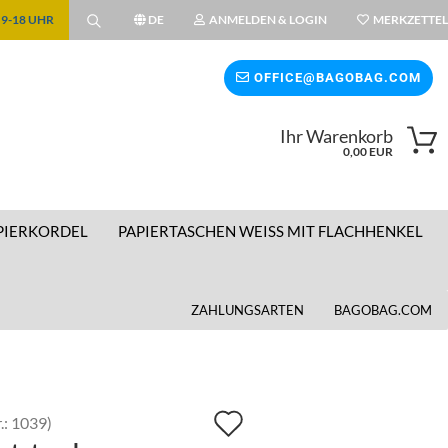
| 9-18 UHR
DE
ANMELDEN & LOGIN
MERKZETTEL
ählen
OFFICE@BAGOBAG.COM
Ihr Warenkorb
wählen
0,00 EUR
PIERKORDEL
PAPIERTASCHEN WEISS MIT FLACHHENKEL
ZAHLUNGSARTEN
BAGOBAG.COM
Auf
.:
1039
)