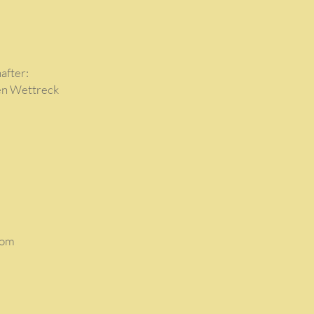
after:
en Wettreck
com