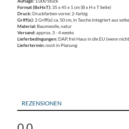
Auflage:
1.000 Stück
Format (BxHxT):
35 x 45 x 1 cm (B x H x T Seite)
Druck:
Druckfarben vorne: 2-farbig
Griff(e):
2 Griff(e) ca. 50 cm, in Tasche integriert aus sel
Material:
Baumwolle, natur
Versand:
approx. 3 - 4 weeks
Lieferbedingungen:
DAP, frei Haus in die EU (wenn nich
Liefertermin:
noch in Planung
REZENSIONEN
0,0