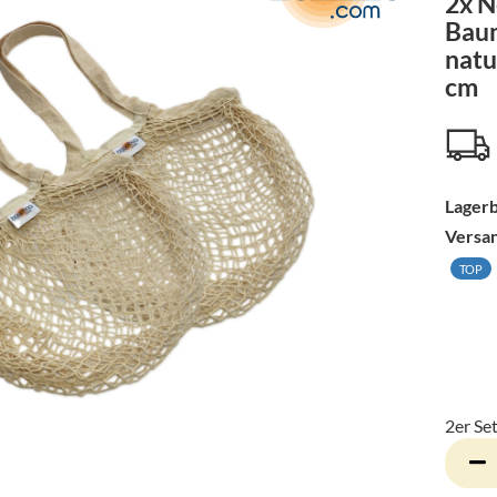
2x N
Baum
natu
cm
Lagerb
Versa
TOP
2er Set
2er
Set