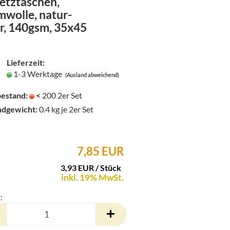
etztaschen,
den
wolle, natur-
Merkzettel
r, 140gsm, 35x45
Lieferzeit:
1-3 Werktage
(Ausland abweichend)
estand:
<
200
2er Set
ndgewicht:
0.4
kg je 2er Set
7,85 EUR
3,93 EUR / Stück
inkl. 19% MwSt.
: