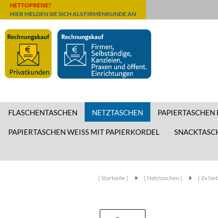
NETTOPREISE?
HIER MELDEN SIE SICH ALS FIRMENKUNDE AN
FLASCHENTASCHEN
NETZTASCHEN
PAPIERTASCHEN
PAPIERTASCHEN WEISS MIT PAPIERKORDEL
SNACKTASC
»
»
[ Startseite ]
[ Netztaschen ]
[ 2x Ne