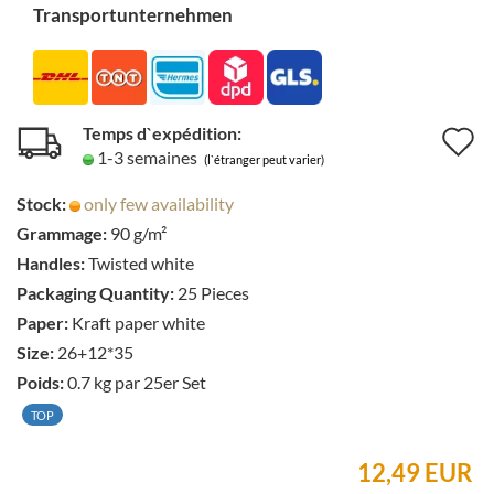
Transportunternehmen
Temps d`expédition:
A
1-3 semaines
(l`étranger peut varier)
à
Stock:
only few availability
l
Grammage:
90 g/m²
l
Handles:
Twisted white
d
Packaging Quantity:
25 Pieces
Paper:
Kraft paper white
s
Size:
26+12*35
Poids:
0.7
kg par 25er Set
TOP
12,49 EUR