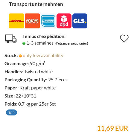
Transportunternehmen
Temps d`expédition:
A
1-3 semaines
(l`étranger peut varier)
à
Stock:
only few availability
l
Grammage:
90 g/m²
l
Handles:
Twisted white
d
Packaging Quantity:
25 Pieces
Paper:
Kraft paper white
s
Size:
22+10*31
Poids:
0.7
kg par 25er Set
TOP
11,69 EUR