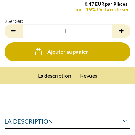
0,47 EUR par Pièces
incl. 19% De taxe de ser
25er Set:
25er
Set
Ajouter au panier
La description
Revues
LA DESCRIPTION