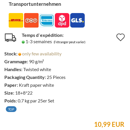
Transportunternehmen
Temps d`expédition:
A
1-3 semaines
(l`étranger peut varier)
à
Stock:
only few availability
l
Grammage:
90 g/m²
l
Handles:
Twisted white
d
Packaging Quantity:
25 Pieces
Paper:
Kraft paper white
s
Size:
18+8*22
Poids:
0.7
kg par 25er Set
TOP
10,99 EUR