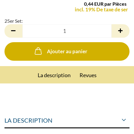
0,44 EUR par Pièces
incl. 19% De taxe de ser
25er Set:
25er
Set
Ajouter au panier
La description
Revues
LA DESCRIPTION