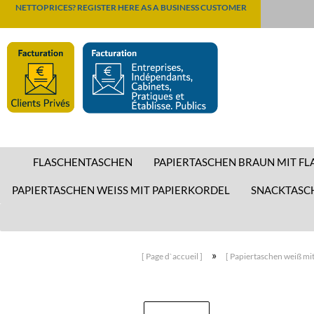
NETTOPRICES? REGISTER HERE AS A BUSINESS CUSTOMER
FLASCHENTASCHEN
PAPIERTASCHEN BRAUN MIT F
PAPIERTASCHEN WEISS MIT PAPIERKORDEL
SNACKTASC
»
[ Page d`accueil ]
[ Papiertaschen weiß mit