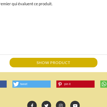
remier qui évaluent ce produit.
SHOW PRODUCT
tweet
pin it