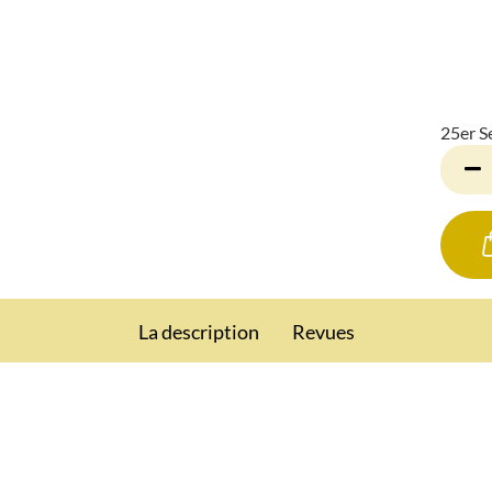
25er S
25er
Set
La description
Revues