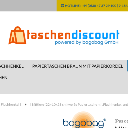
HOTLINE: +49 (0)30 47 37 29 100 | 9-18
Changer de langue
Changer de devise
LACHHENKEL
PAPIERTASCHEN BRAUN MIT PAPIERKORDEL
Emplacement
HEN
»
 Flachhenkel ]
[ Mittlere (22+10x28 cm) weiße Papiertasche mit Flachhenkel, unb
(Pas de