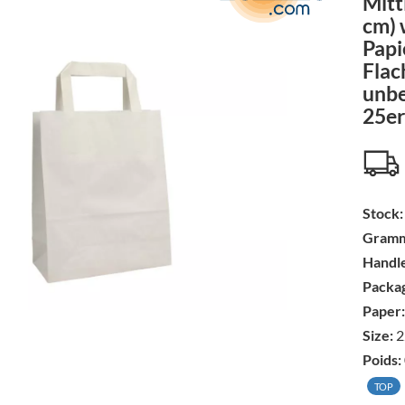
Mitt
cm) 
Papi
Flac
unbe
25er
Stock:
Gramm
Handle
Packag
Paper:
Size:
2
Poids:
TOP