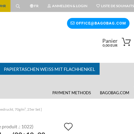
 UHR
FR
ANMELDEN & LOGIN
LISTE DE SOUHAITS
OFFICE@BAGOBAG.COM
Panier
0,00 EUR
PAPIERTASCHEN WEISS MIT FLACHHENKEL
PAYMENT METHODS
BAGOBAG.COM
edruckt, 70g/m², 25er Set ]
Ajouter
 produit .:
1022
)