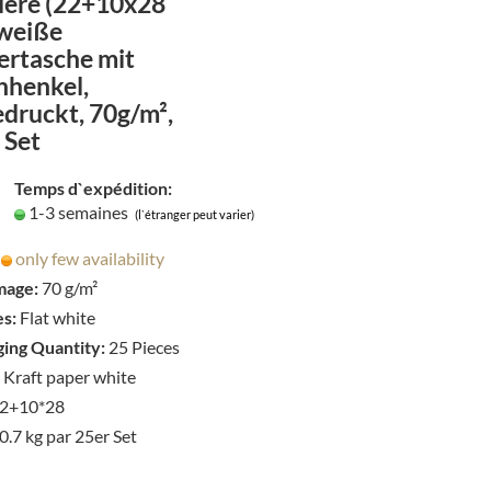
lere (22+10x28
à
weiße
la
ertasche mit
liste
hhenkel,
druckt, 70g/m²,
de
 Set
souhaits
Temps d`expédition:
1-3 semaines
(l`étranger peut varier)
only few availability
age:
70 g/m²
s:
Flat white
ing Quantity:
25 Pieces
Kraft paper white
2+10*28
0.7
kg par 25er Set