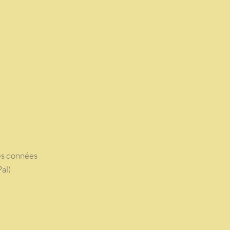
des données
al)