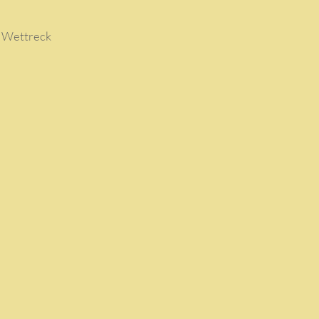
n Wettreck
m