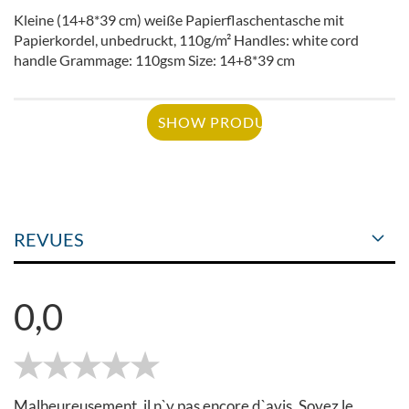
Kleine (14+8*39 cm) weiße Papierflaschentasche mit
Papierkordel, unbedruckt, 110g/m² Handles: white cord
handle Grammage: 110gsm Size: 14+8*39 cm
SHOW PRODUCT
REVUES
0,0
Malheureusement, il n`y pas encore d`avis. Soyez le