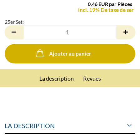
0,46 EUR par Pièces
incl. 19% De taxe de ser
25er Set:
25er
Set
Ajouter au panier
La description
Revues
LA DESCRIPTION