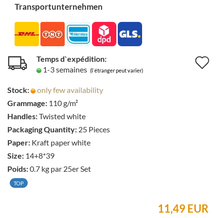
Transportunternehmen
Temps d`expédition:
A
1-3 semaines
(l`étranger peut varier)
à
Stock:
only few availability
l
Grammage:
110 g/m²
l
Handles:
Twisted white
d
Packaging Quantity:
25 Pieces
Paper:
Kraft paper white
s
Size:
14+8*39
Poids:
0.7
kg par 25er Set
TOP
11,49 EUR