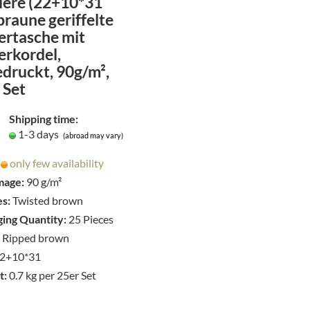
lere (22+10*31
to
braune geriffelte
wish
ertasche mit
list
erkordel,
druckt, 90g/m²,
 Set
Shipping time:
1-3 days
(abroad may vary)
only few availability
age:
90 g/m²
s:
Twisted brown
ing Quantity:
25 Pieces
Ripped brown
2+10*31
t:
0.7
kg per 25er Set