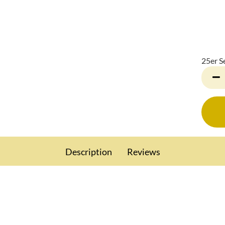
25er S
25er
Set
Description
Reviews