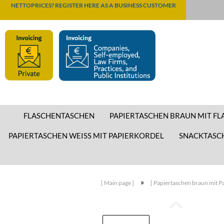
NETTOPRICES? REGISTER HERE AS A BUSINESS CUSTOMER
FLASCHENTASCHEN
PAPIERTASCHEN BRAUN MIT F
PAPIERTASCHEN WEISS MIT PAPIERKORDEL
SNACKTASC
»
[ Main page ]
[ Papiertaschen braun mit Pa