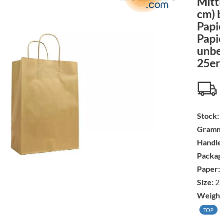
Mitt
cm) 
Papi
Papi
unbe
25er
Stock:
Gramm
Handle
Packag
Paper:
Size:
2
Weigh
TOP