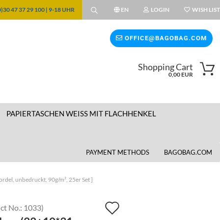
)30 47 37 29 100 | 9-18 UHR
EN
LOGIN
WISH LIST
Change language
OFFICE@BAGOBAG.COM
Shopping Cart
Change currency
0,00 EUR
Supplier country
PAPIERTASCHEN WEISS MIT FLACHHENKEL
PAYMENT METHODS
BAGOBAG.COM
ordel, unbedruckt, 90g/m², 25er Set ]
Add
ct No.:
1033
)