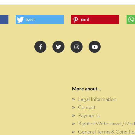
tweet
pin it
More about...
Legal Information
Contact
Payments
Right of Withdrawal / Mo
General Terms & Conditio