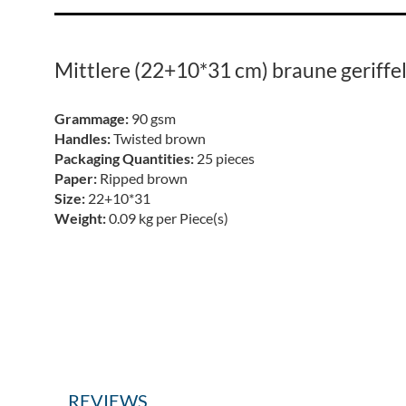
Transportunternehmen
Mittlere (22+10*31 cm) braune geriffe
Grammage:
90 gsm
Handles:
Twisted brown
Packaging Quantities:
25 pieces
Paper:
Ripped brown
Size:
22+10*31
Weight:
0.09 kg per Piece(s)
REVIEWS