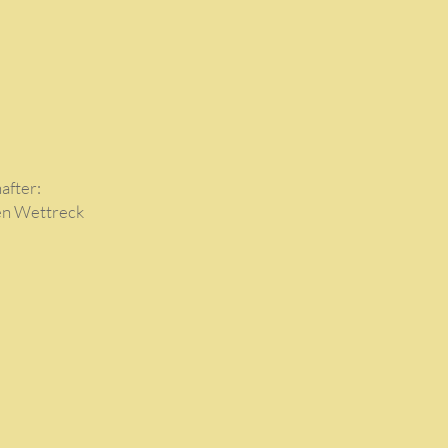
after:
en Wettreck
m