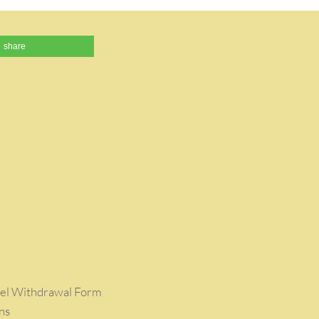
share
del Withdrawal Form
ns