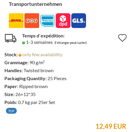
Transportunternehmen
Temps d`expédition:
A
1-3 semaines
(l`étranger peut varier)
à
Stock:
only few availability
l
Grammage:
90 g/m²
l
Handles:
Twisted brown
d
Packaging Quantity:
25 Pieces
Paper:
Ripped brown
s
Size:
26+12*35
Poids:
0.7
kg par 25er Set
TOP
12,49 EUR