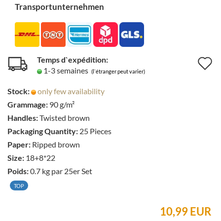
Transportunternehmen
Temps d`expédition:
A
1-3 semaines
(l`étranger peut varier)
à
Stock:
only few availability
l
Grammage:
90 g/m²
l
Handles:
Twisted brown
d
Packaging Quantity:
25 Pieces
Paper:
Ripped brown
s
Size:
18+8*22
Poids:
0.7
kg par 25er Set
TOP
10,99 EUR