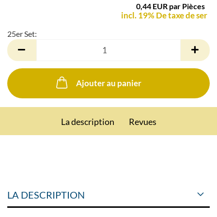
0,44 EUR par Pièces
incl. 19% De taxe de ser
25er Set:
25er
Set
Ajouter au panier
La description
Revues
LA DESCRIPTION