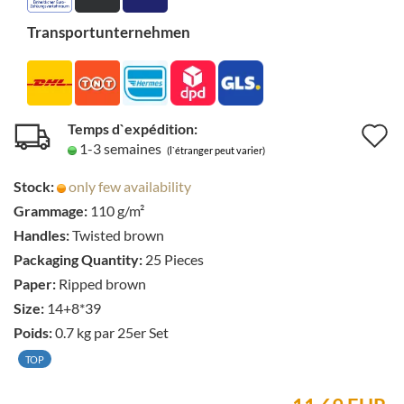
Transportunternehmen
Temps d`expédition:
A
1-3 semaines
(l`étranger peut varier)
à
Stock:
only few availability
l
Grammage:
110 g/m²
l
Handles:
Twisted brown
d
Packaging Quantity:
25 Pieces
Paper:
Ripped brown
s
Size:
14+8*39
Poids:
0.7
kg par 25er Set
TOP