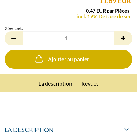
11,69 EUR
0,47 EUR par Pièces
incl. 19% De taxe de ser
25er Set:
25er
Set
Ajouter au panier
La description
Revues
LA DESCRIPTION