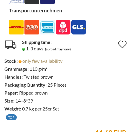
Transportunternehmen
Shipping time:
A
1-3 days
(abroad may vary)
t
Stock:
only few availability
w
Grammage:
110 g/m²
li
Handles:
Twisted brown
Packaging Quantity:
25 Pieces
Paper:
Ripped brown
Size:
14+8*39
Weight:
0.7
kg per 25er Set
TOP